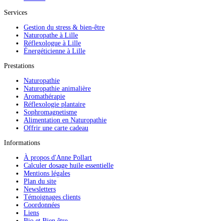
Services
Gestion du stress & bien-être
Naturopathe à Lille
Réflexologue à Lille
Énergéticienne à Lille
Prestations
Naturopathie
Naturopathie animalière
Aromathérapie
Réflexologie plantaire
Sophromagnetisme
Alimentation en Naturopathie
Offrir une carte cadeau
Informations
À propos d'Anne Pollart
Calculer dosage huile essentielle
Mentions légales
Plan du site
Newsletters
Témoignages clients
Coordonnées
Liens
Bio et Bien être