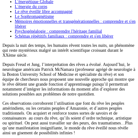
L'énergétique Globale
L'énergie du corps
Le rêve éveillé libre accompagné
Le Sophromagnétisme
Mémoires émotionnelles et transgénérationnelles : comprendre et s'en
libérer
Psychogénéalogie : comprendre l'héritage familial
Schémas répétitifs familiaux : comprendre et s'en libérer
Depuis la nuit des temps, les humains rêvent toutes les nuits, un phénomène
qui reste mystérieux malgré un intérêt scientifique croissant durant le
XXème siècle.
Depuis Freud et Jung, l’interprétation des rêves a évolué. Aujourd’hui, le
neurologue américain Patrick McNamara (professeur agrégé de neurologie à
la Boston University School of Medicine et spécialiste du rêve) et son
équipe de chercheurs nous proposent une nouvelle approche qui montre que
le rêve détient une grande fonction d’apprentissage puisqu’il permettrait
notamment d’intégrer les informations du moment afin d’explorer des
solutions possibles aux problèmes de notre quotidien.
Ces observations corroborent l’utilisation que font du rêve les peuples
amérindiens, ou les certains peuples d’Amazonie, et d’autres peuples
traditionnels. On acquiert et renforce toutes sortes de savoirs et de
connaissances au cours du rêve, qu’ils soient d’ordre technique, artistique
ou spirituel. On peut aussi travailler sur des peurs, des traumatismes…Plus
qu’une manifestation insignifiante, le monde du rêve éveillé nous révèle
ainsi un gisement de possibilités infinies !