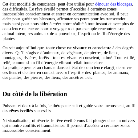
Cet état modifié de conscience peut être utilisé pour
dénouer des blocages
,
des difficultés. Le rêve éveillé permet d’accéder à certaines zones
inaccessibles consciemment et entrer en communication avec soi, il peut
aider pour guérir ses blessures, affronter ses peurs pour les transcender…
mais aussi pour nous aider à créer notre réalité à tout instant et avec plus de
conscience ou encore pour « voyager » et par exemple rencontrer son
animal totem, ses animaux de « pouvoir », l’esprit ou le fil d’énergie des
plantes…
On sait aujourd’hui que toute chose
est vivante et consciente
à des degrés
divers. Qu’il s’agisse d’animaux, de végétaux, de pierres, de lieux,
montagnes, rivières, forêts…tout est vivant et conscient, animé. Tout est lié,
relié, comme si un fil d’énergie vibrant reliait toute chose.
La pratique permet au chaman dans cet état de conscience élargi, de suivre
ces liens et d'entrer en contact avec « l’esprit » des plantes, les animaux,
des plantes, des pierres, des lieux, des ancêtres…etc.
Du côté de la libération
Puissant et doux à la fois, le thérapeute suit et guide votre inconscient, au fil
des
rêves éveillés
successifs.
Ni visualisation, ni rêverie, le rêve éveillé vous fait plonger dans un univers
qui montre conflits et traumatismes. Il permet d'accéder à certaines zones
inaccessibles consciemment.