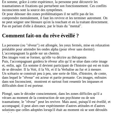
En somme, grâce à cette expérience, la personne peut découvrir les
traumatismes et fixations qui perturbent son fonctionnement. Ces conflits
inconscients sont la source des symptômes.
Or pour dénouer des zones problématiques il ne suffit pas de les
comprendre mentalement, il faut les revivre et les terminer autrement. On
ne peut soigner une blessure qu'en la touchant et en la traitant directement.
Pas en parlant d'elle à distance, par le biais du "mental".
Comment fait-on du rêve éveillé ?
La personne (ou "rêveur") est allongée, les yeux fermés, mise en relaxation
préalable pour atteindre les ondes alpha (pour rêver sans dormir).
L'accompagnant la guide sur un chemin.
Des images vont se former, qu'elle va décrire au thérapeute.
Puis, l'accompagnant guidera le rêveur afin qu’il se situe dans cette image
et, enfin, agir. En somme il devient participant de l'histoire qui est en train
de se dérouler. Il la Voit, il la Vit, et il la Verbalise au fur et à mesure.
Un scénario se construit peu à peu, une sorte de film, d'histoire, de conte,
dans lequel le "rêveur" est acteur et partie prenante. Ces images, enfouies
dans son Inconscient, montrent et surtout font ressentir les impasses et
difficultés dont il est porteur.
Plongé, sans le décoder consciemment, dans les zones difficiles qu'il a
vécues au moment de la construction de son psychisme ou de son
traumatisme, le "rêveur" peut les revivre. Mais aussi, puisqu'il est éveillé, et
accompagné, il peut alors oser expérimenter d'autres attitudes et d'autres
solutions que celles adoptées lorsqu'il était au moment où se sont déroulés