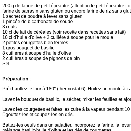
200 g de farine de petit épeautre (attention le petit épeautre c
farine de sarrasin sans gluten ou encore farine de riz sans glu
1 sachet de poudre à lever sans gluten
1 pincée de bicarbonate de soude
3 œufs
10 cl de lait de céréales (voir recette dans recettes sans lait)
10 cl d'huile d'olive
+ 2 cuillère à soupe pour le moule
2 petites courgettes bien fermes
1 gros bouquet de basilic
8 cuillères à soupe d'huile d'olive
2 cuillères à soupe de pignons de pin
Sel
Préparation
:
Préchauffez le four à 180° (thermostat 6), Huilez un moule à c
Lavez le bouquet de basilic, le sécher, mixer les feuilles et ajo
Lavez les courgettes et faites les cuire à la vapeur pendant 10
Egouttez-les et coupez-les en dés.
Battez-les oeufs dans un saladier. Incorporez la farine, la levur
mélange basilic/huile d'olive et les dés de courgettes.